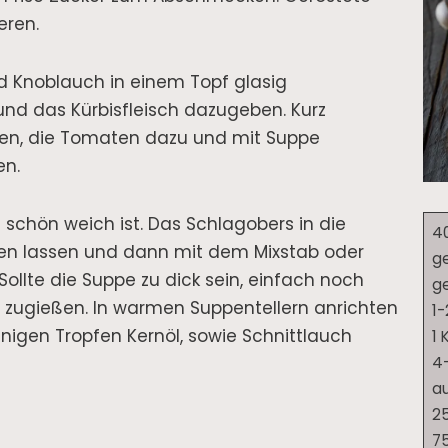
eren.
d Knoblauch in einem Topf glasig
d das Kürbisfleisch dazugeben. Kurz
hen, die Tomaten dazu und mit Suppe
en.
 schön weich ist. Das Schlagobers in die
40
en lassen und dann mit dem Mixstab oder
ge
ollte die Suppe zu dick sein, einfach noch
ge
ugießen. In warmen Suppentellern anrichten
1-
nigen Tropfen Kernöl, sowie Schnittlauch
1
4-
au
25
7