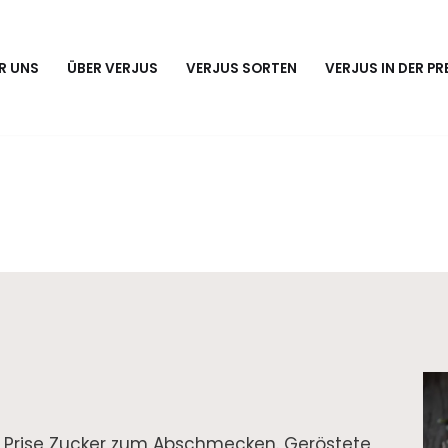
R UNS
ÜBER VERJUS
VERJUS SORTEN
VERJUS IN DER PR
eine Prise Zucker zum Abschmecken. Geröstete