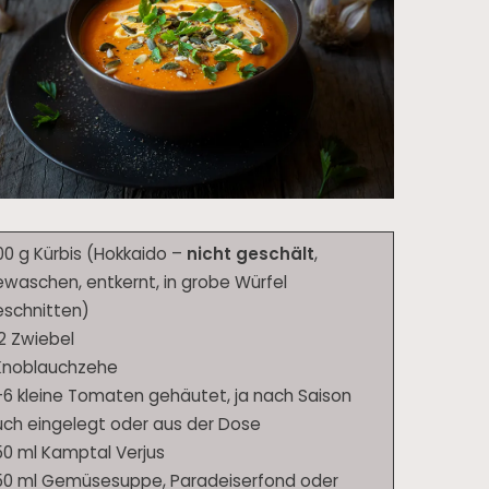
0 g Kürbis (Hokkaido –
nicht geschält
,
waschen, entkernt, in grobe Würfel
schnitten)
2 Zwiebel
 Knoblauchzehe
6 kleine Tomaten gehäutet, ja nach Saison
ch eingelegt oder aus der Dose
0 ml Kamptal Verjus
50 ml Gemüsesuppe, Paradeiserfond oder