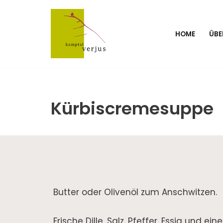
Skip
HOME
ÜBE
to
content
Kürbiscremesuppe
Butter oder Olivenöl zum Anschwitzen.
Frische Dille, Salz, Pfeffer, Essig und 